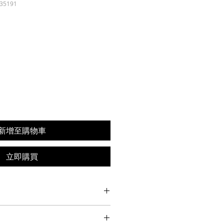
35191
新增至購物車
立即購買
处适合添加有关产品的更多信息，例
和清洗说明。另外，也可在此处描述