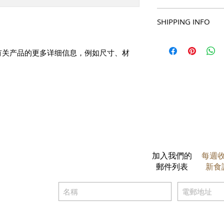
产品的独特之处，以
此处是退货与退款政
希望能在购买之前清
SHIPPING INFO
满意的产品。退款或
信息，让买家有信心
建立起信任关系，使
I'm a shipping polic
information about 
有关产品的更多详细信息，例如尺寸、材
packaging and cost.
information about yo
way to build trust 
they can buy from y
加入我們的
每週
郵件列表
新食