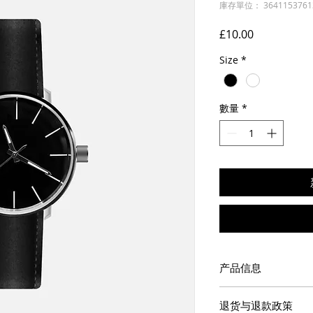
庫存單位： 3641153761
價
£10.00
格
Size
*
數量
*
产品信息
此处是产品详情。此
退货与退款政策
如尺寸、材料、保养