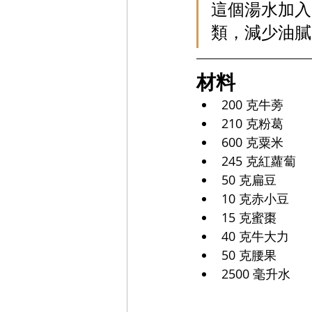
這個湯水加入
類，減少油膩
材料
200 克牛蒡
210 克粉葛
600 克粟米
245 克紅蘿蔔
50 克扁豆
10 克赤小豆
15 克蜜棗
40 克牛大力
50 克腰果
2500 毫升水