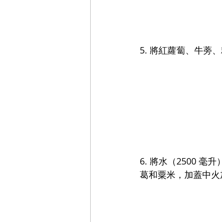
5. 將紅蘿蔔、牛蒡
6. 將水（2500
葛和粟米，加蓋中火