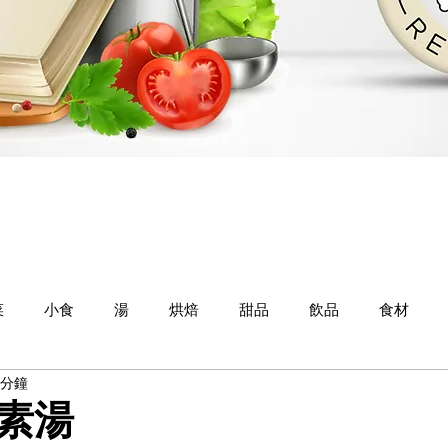
菜
小食
湯
烘焙
甜品
飲品
食材
 分鐘
素湯