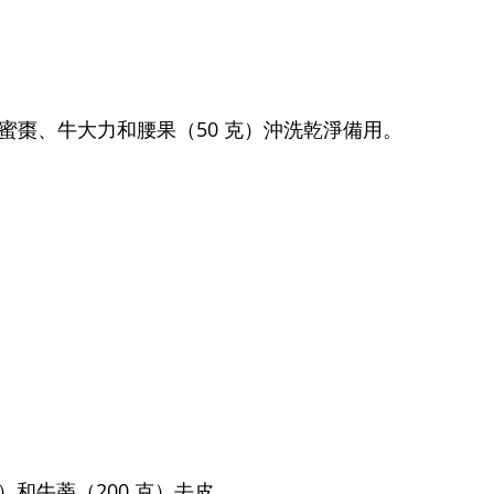
、蜜棗、牛大力和腰果（50 克）沖洗乾淨備用。
 克）和牛蒡（200 克）去皮。