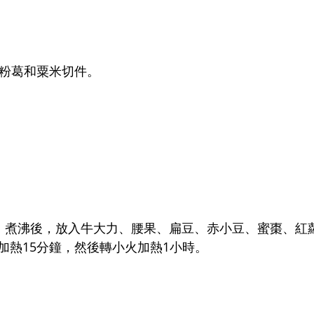
、粉葛和粟米切件。
 毫升）煮沸後，放入牛大力、腰果、扁豆、赤小豆、蜜棗、
加熱15分鐘，然後轉小火加熱1小時。