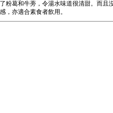
了粉葛和牛蒡，令湯水味道很清甜。而且
感，亦適合素食者飲用。