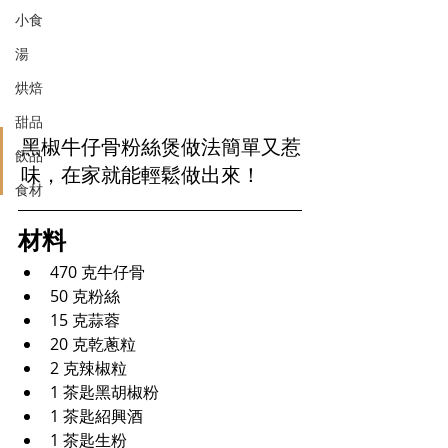
小食
湯
烘焙
甜品
黑椒牛仔骨粉絲煲做法簡單又惹
飲品
味，在家就能輕鬆做出來！
食材
材料
470 克牛仔骨
50 克粉絲
15 克蒜蓉
20 克乾蔥粒
2 克辣椒粒
1 茶匙黑胡椒粉
1 茶匙紹興酒
1 茶匙生粉