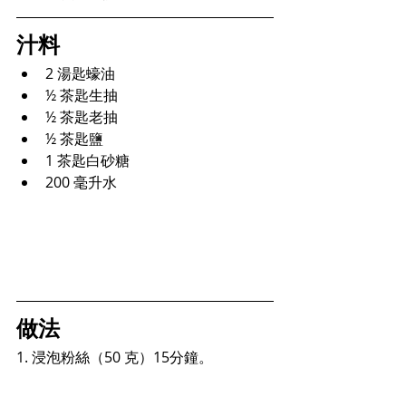
汁料
2 湯匙蠔油
½ 茶匙生抽
½ 茶匙老抽
½ 茶匙鹽
1 茶匙白砂糖
200 毫升水
做法
1. 浸泡粉絲（50 克）15分鐘。