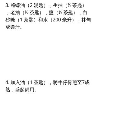
3. 將蠔油（2 湯匙）﹑生抽（½ 茶匙）
﹑老抽（½ 茶匙）﹑鹽（½ 茶匙）﹑白
砂糖（1 茶匙）和水（200 毫升），拌勻
成醬汁。
4. 加入油（1 茶匙），將牛仔骨煎至7成
熟，盛起備用。