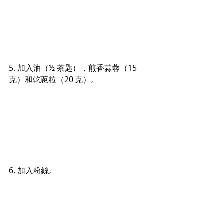
5. 加入油（½ 茶匙），煎香蒜蓉（15 
克）和乾蔥粒（20 克）。
6. 加入粉絲。