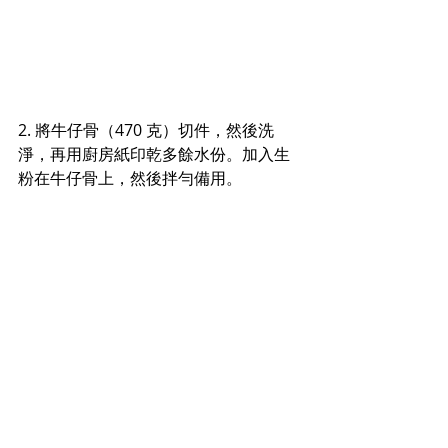
2. 將牛仔骨（470 克）切件，然後洗
淨，再用廚房紙印乾多餘水份。加入生
粉在牛仔骨上，然後拌勻備用。