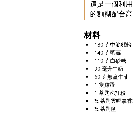
這是一個利用
的麵糊配合高
材料
180 克中筋麵粉
140 克藍莓
110 克白砂糖
90 毫升牛奶
60 克無鹽牛油
1 隻雞蛋
1 茶匙泡打粉
½ 茶匙雲呢拿香
½ 茶匙鹽