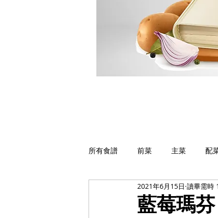
所有食譜
前菜
主菜
配
2021年6月15日
讀畢需時 
藍莓瑪芬