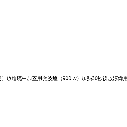
克）放進碗中加蓋用微波爐（900 w）加熱30秒後放涼備