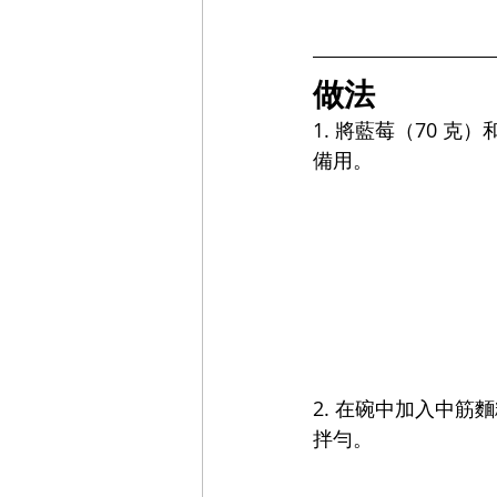
做法
1. 將藍莓（70 克
備用。
2. 在碗中加入中筋麵
拌勻。