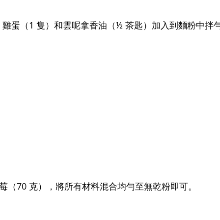
）、雞蛋（1 隻）和雲呢拿香油（½ 茶匙）加入到麵粉中拌
藍莓（70 克），將所有材料混合均勻至無乾粉即可
。