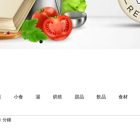
菜
小食
湯
烘焙
甜品
飲品
食材
1 分鐘