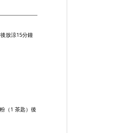
鐘後放涼15分鐘
打粉（1 茶匙）後