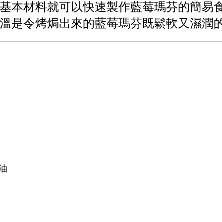
基本材料就可以快速製作藍莓瑪芬的簡易
溫是令烤焗出來的藍莓瑪芬既鬆軟又濕潤
油