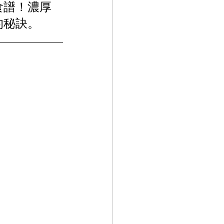
食譜！濃厚
的秘訣。