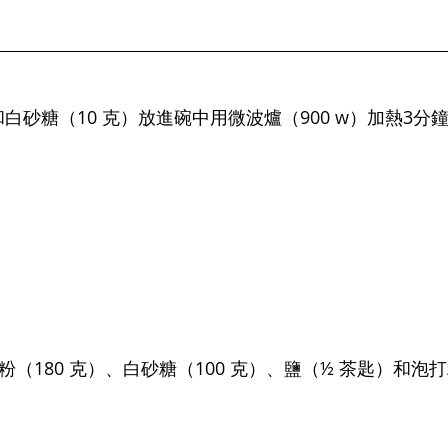
）和白砂糖（10 克）放進碗中用微波爐（900 w）加熱3分
粉（180 克）、白砂糖（100 克）、鹽（½ 茶匙）和泡