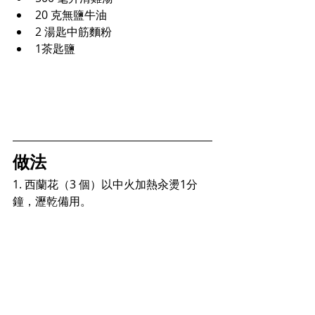
20 克無鹽牛油
2 湯匙中筋麵粉
1茶匙鹽
做法
1. 西蘭花
（3 個）以中火加熱汆燙1分
鐘，瀝乾備用。