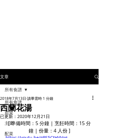
文章
所有食譜
2018年7月13日
讀畢需時 1 分鐘
所有食譜
西蘭花湯
前菜
已更新：
2020年12月21日
[ 準備時間：5 分鐘 | 烹飪時間：15 分
主菜
鐘 | 份量：4 人份 ]
配菜
https://youtu.be/gPS5CtHVVog