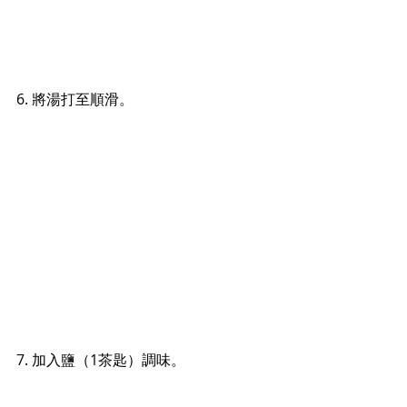
6. 
將湯打至順滑。
7. 加入鹽
（1茶匙）
調味
。