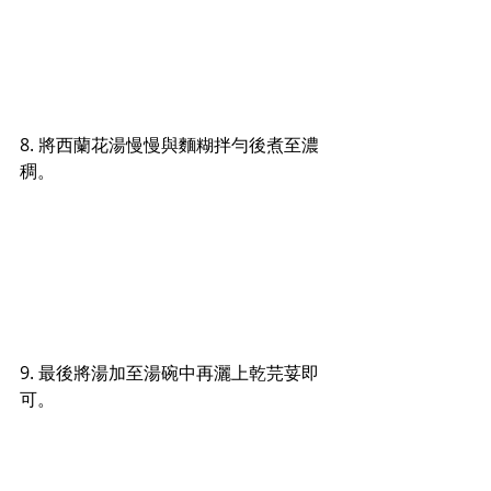
8. 將西蘭花湯慢慢與麵糊拌勻後
煮至濃
稠。
9. 最後將湯加至湯碗中再灑上乾芫荽即
可。