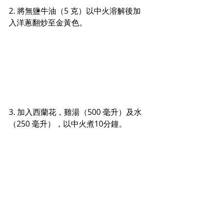
2. 
將無鹽牛油（5 克）以中火溶解後加
入洋蔥翻炒至金黃色。
3. 加入西蘭花，雞湯
（500 毫升）
及水
（250 毫升），以中火
煮10分鐘。