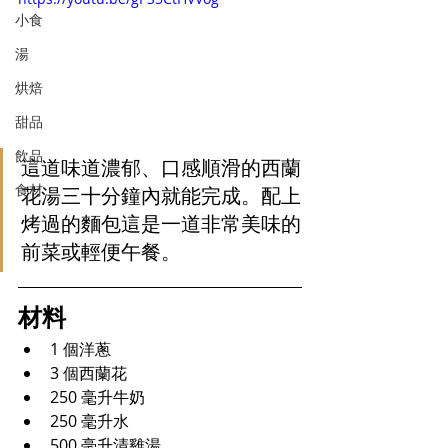
小食
湯
烘焙
甜品
飲品
這道味道濃郁、口感順滑的西蘭
食材
花湯三十分鐘內就能完成。配上
烤過的麵包這是一道非常美味的
前菜或輕便午餐。
材料
1 個洋蔥
3 個西蘭花
250 毫升
牛奶
250 毫升
水
500 毫升
清雞湯