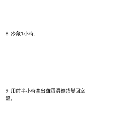
8. 冷藏1小時。
9. 
用前半小時拿出雞蛋滑麵漿變回室
溫。