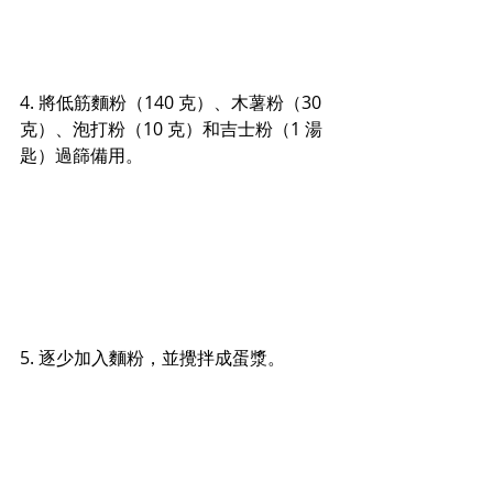
4. 將
低筋麵粉（140 克）、木薯粉（30 
克）、
泡打粉
（10 克）和
吉士粉
（1 湯
匙）
過篩備用。
5. 逐少加入麵粉，並攪拌成蛋漿。