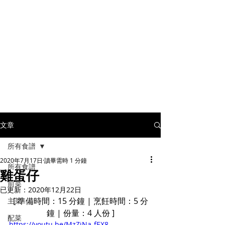
文章
所有食譜
2020年7月17日
讀畢需時 1 分鐘
所有食譜
雞蛋仔
前菜
已更新：
2020年12月22日
[ 準備時間：15 分鐘 | 烹飪時間：5 分
主菜
鐘 | 份量：4 人份 ]
配菜
https://youtu.be/MzZjNa-fEX8