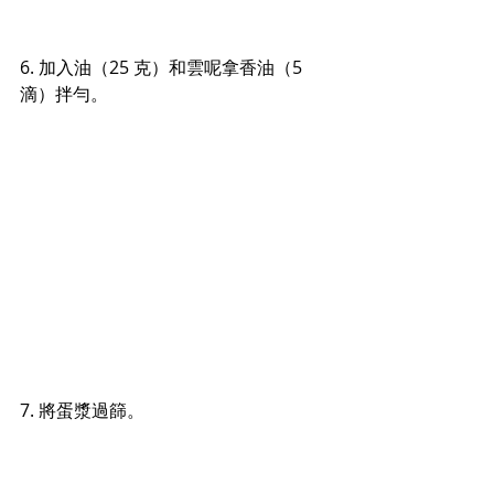
6. 加入油（25 克）和雲呢拿香油（5 
滴）
拌勻
。
7. 將蛋漿過篩。