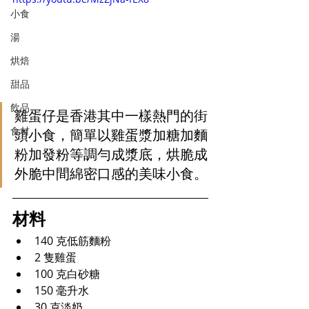
小食
湯
烘焙
甜品
飲品
雞蛋仔是香港其中一樣熱門的街
食材
頭小食，簡單以雞蛋漿加糖加麵
粉加發粉等調勻成漿底，烘脆成
外脆中間綿密口感的美味小食。
材料
140 克低筋麵粉
2 隻雞蛋
100 克白砂糖
150 毫升水
30 克淡奶