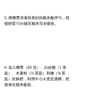
5. 將椰漿溶液與煮好的糯米飯拌勻，然
後靜置15分鐘至糯米完全吸收。
6. 加入椰漿（60 克）、白砂糖（1 茶
匙）、木薯粉（½ 茶匙）和鹽（⅛ 茶
匙）於鍋裡，利用中小火煮至濃稠，然
後淋在糯米飯面。