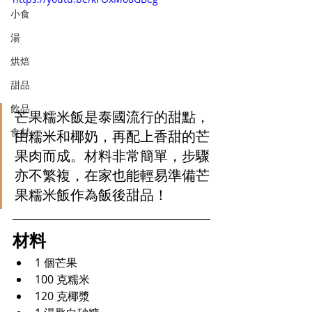
小食
湯
烘焙
甜品
飲品
芒果糯米飯是泰國流行的甜點，
食材
由糯米和椰奶，再配上香甜的芒
果肉而成。材料非常簡單，步驟
亦不繁複，在家也能輕易準備芒
果糯米飯作為飯後甜品！
材料
1 個芒果
100 克糯米
120 克椰漿