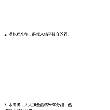
2. 瀝乾糯米後，將糯米鋪平於容器裡。
3. 水沸後，大火加蓋蒸糯米30分鐘，然