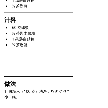
1 湯匙白砂糖
⅛ 茶匙鹽
汁料
60 克椰漿
½ 茶匙木薯粉
1 茶匙白砂糖
⅛ 茶匙鹽
做法
1. 將糯米（100 克）洗淨，然後浸泡至
少一晚。