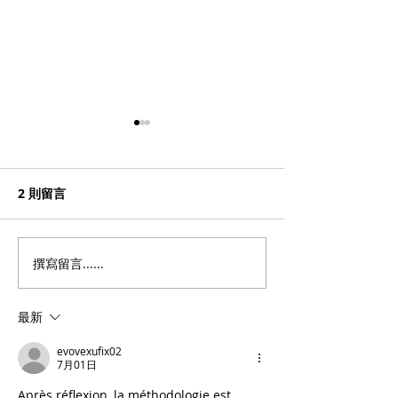
2 則留言
椰汁紫米露
伯爵茶奶凍
撰寫留言......
最新
evovexufix02
7月01日
Après réflexion, la méthodologie est 