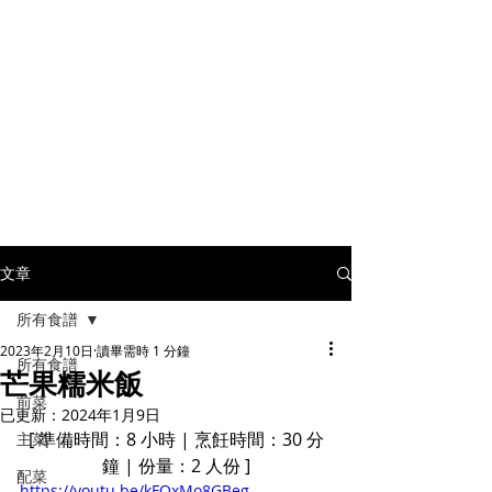
文章
所有食譜
2023年2月10日
讀畢需時 1 分鐘
所有食譜
芒果糯米飯
前菜
已更新：
2024年1月9日
[ 準備時間：8 小時 | 烹飪時間：30 分
主菜
鐘 | 份量：2 人份 ]
配菜
https://youtu.be/kFOxMo8GBeg