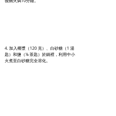
後關火焗10分鐘。
4. 加入椰漿（120 克）、白砂糖（1 湯
匙）和鹽（⅛ 茶匙）於鍋裡，利用中小
火煮至白砂糖完全溶化。