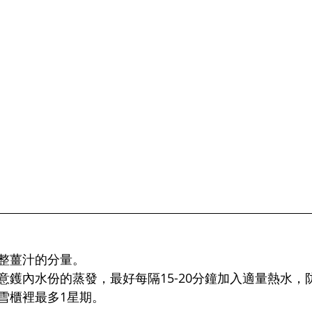
整薑汁的分量。
意鑊內水份的蒸發，最好每隔15-20分鐘加入適量熱水，
雪櫃裡最多1星期。