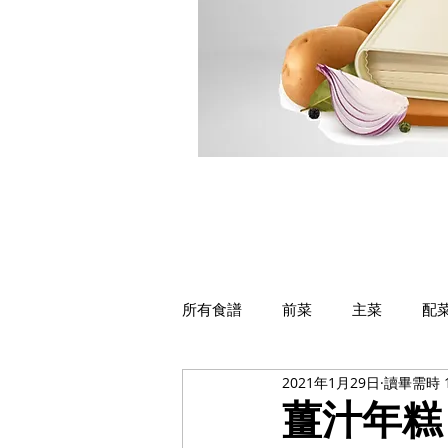
所有食譜
前菜
主菜
配
2021年1月29日
讀畢需時 
薑汁年糕