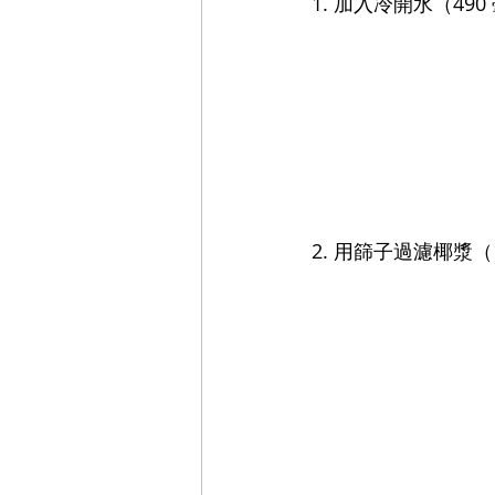
1. 加入冷開水（4
2. 用篩子過濾椰漿