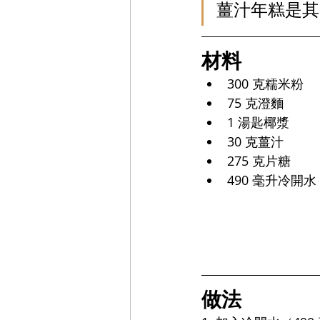
薑汁年糕是其
材料
300 克糯米粉
75 克澄麵
1 湯匙椰漿
30 克薑汁
275 克片糖
490 毫升冷開水
做法