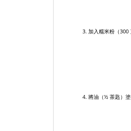
3. 加入糯米粉（3
4. 將油（½ 茶匙