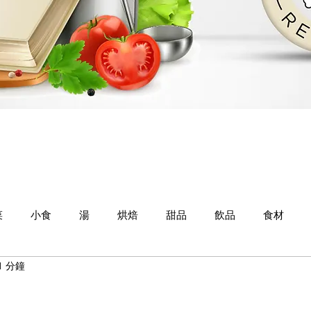
菜
小食
湯
烘焙
甜品
飲品
食材
1 分鐘