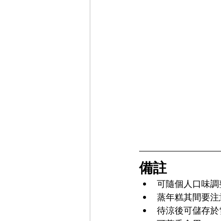
備註
可隨個人口味調
蒸年糕其間要注
待涼後可儲存於