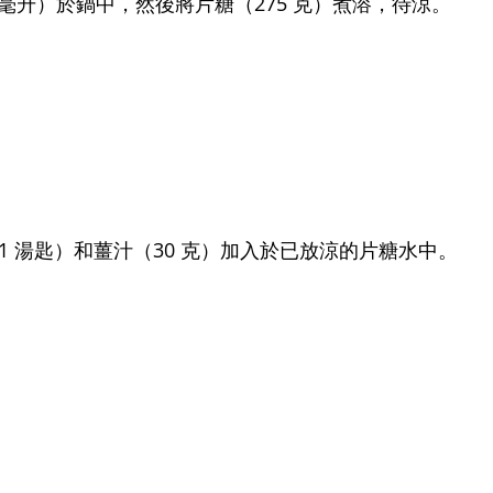
90 毫升）於鍋中，然後將片糖（275 克）煮溶，待涼。
（1 湯匙）和薑汁（30 克）加入於已放涼的片糖水中。