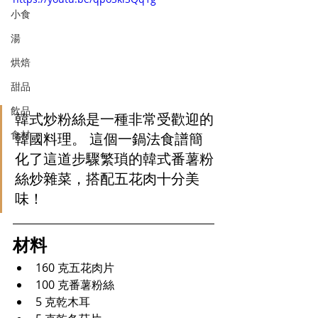
小食
湯
烘焙
甜品
飲品
韓式炒粉絲是一種非常受歡迎的
食材
韓國料理。 這個一鍋法食譜簡
化了這道步驟繁瑣的韓式番薯粉
絲炒雜菜，搭配五花肉十分美
味！
材料
160 克五花肉片
100 克番薯粉絲
5 克乾木耳