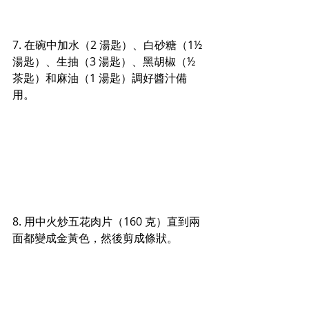
7. 在碗中加水（2 湯匙）、白砂糖（1½ 
湯匙）、生抽（3 湯匙）、黑胡椒（½ 
茶匙）和麻油（1 湯匙）調好醬汁備
用。
8. 用中火炒五花肉片（160 克）直到兩
面都變成金黃色，然後剪成條狀。