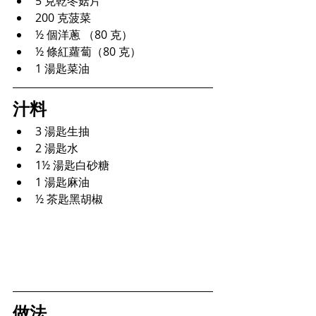
5 克乾冬菇片
200 克菠菜
½ 個洋蔥 （80 克）
½ 條紅蘿蔔（80 克）
1 湯匙菜油
汁料
3 湯匙生抽
2 湯匙水
1½ 湯匙白砂糖
1 湯匙麻油
½ 茶匙黑胡椒
做法