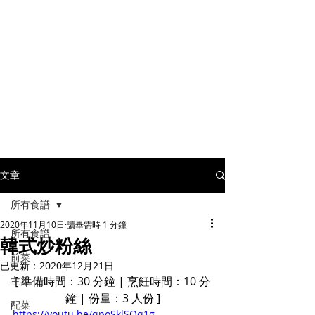
文章
所有食譜
2020年11月10日
讀畢需時 1 分鐘
所有食譜
韓式炒粉絲
前菜
已更新：
2020年12月21日
[ 準備時間：30 分鐘 | 烹飪時間：10 分
主菜
鐘 | 份量：3 人份 ]
配菜
https://youtu.be/qpoSklSQq1g