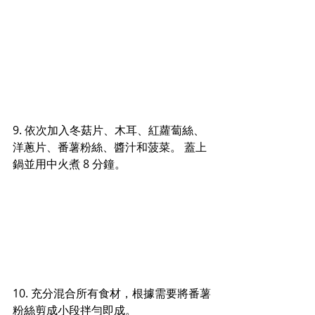
9. 依次加入冬菇片、木耳、紅蘿蔔絲、
洋蔥片、番薯粉絲、醬汁和菠菜。 蓋上
鍋並用中火煮 8 分鐘。
10. 充分混合所有食材，根據需要將番薯
粉絲剪成小段拌勻即成。