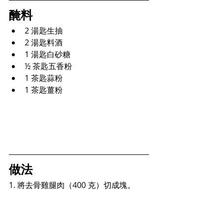
醃料
2 湯匙生抽
2 湯匙料酒
1 湯匙
白砂糖
½ 茶匙五香粉
1 茶匙蒜粉
1 茶匙薑粉
做法
1. 將去骨雞腿肉（400 克）切成塊
。