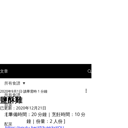
文章
所有食譜
2020年9月1日
讀畢需時 1 分鐘
所有食譜
鹽酥雞
前菜
已更新：
2020年12月21日
[ 準備時間：20 分鐘 | 烹飪時間：10 分
主菜
鐘 | 份量：2 人份 ]
配菜
https://youtu.be/453uHckxXQU