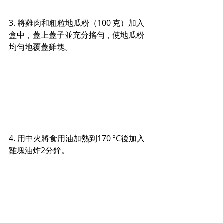
3. 將雞肉和粗粒地瓜粉（100 克）加入
盒中，蓋上蓋子並充分搖勻，使地瓜粉
均勻地覆蓋雞塊。
4. 用中火將食用油加熱到170 °C後加入
雞塊油炸2分鐘。