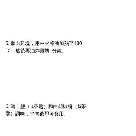
5. 取出雞塊，用中火將油加熱至180 
°C，然後再油炸雞塊1分鐘。
6. 灑上
鹽（¼茶匙）和白胡椒粉（¼茶
匙）調味，拌勻後即可食用。