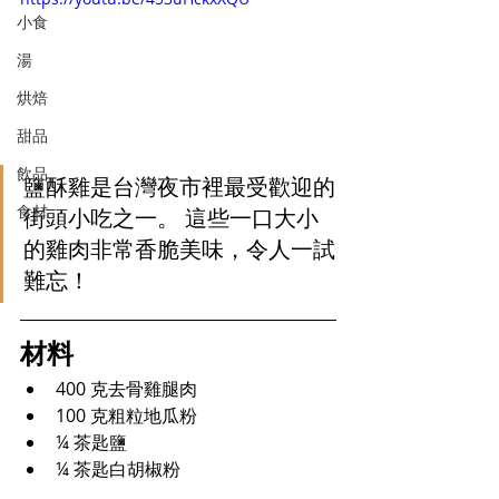
小食
湯
烘焙
甜品
飲品
鹽酥雞是台灣夜市裡最受歡迎的
食材
街頭小吃之一。 這些一口大小
的雞肉非常香脆美味，令人一試
難忘！
材料
400 克
去骨雞腿肉
100 克粗粒地瓜粉
¼ 
茶匙鹽
¼ 
茶匙白胡椒粉