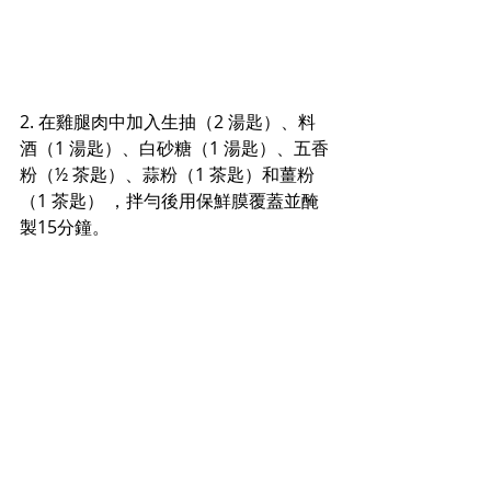
2. 在
雞腿肉中
加入生抽（2 湯匙）
、
料
酒（1 湯匙）
、
白砂糖（1 湯匙）
、
五香
粉（
½ 
茶匙）
、
蒜粉（1 茶匙）和薑粉
（1 茶匙） ，拌勻後用保鮮膜覆蓋並醃
製15分鐘。