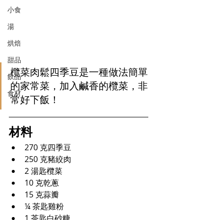
小食
湯
烘焙
甜品
欖菜肉鬆四季豆是一種做法簡單
飲品
的家常菜，加入鹹香的欖菜，非
食材
常好下飯！
材料
270 克四季豆
250 克豬絞肉
2 湯匙欖菜
10 克乾蔥
15 克蒜瓣
¼ 茶匙雞粉
1 茶匙白砂糖