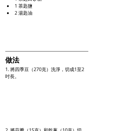
1 茶匙鹽
2 湯匙油
做法
1. 將四季豆（270克）洗淨，切成1至2
吋長。
2. 將蒜瓣（15克）和乾蔥（10克）切