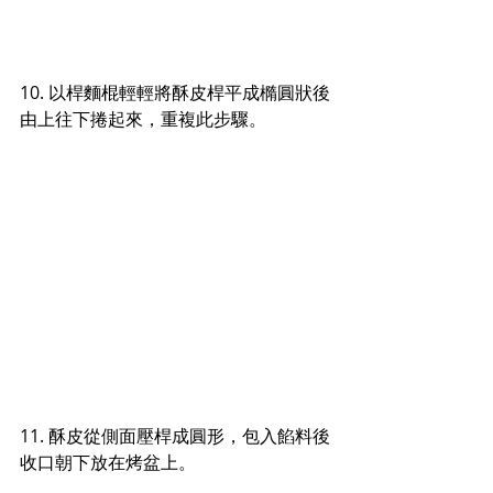
10. 以桿麵棍輕輕將酥皮桿平成橢圓狀後
由上往下捲起來，重複此步驟。
11. 酥皮從側面壓桿成圓形，包入餡料後
收口朝下放在烤盆上。