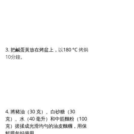
3. 
把鹹蛋黃放在烤盆上，
以
180 °C 
烤焗
10分鐘
。
4. 將豬油（30 克）、白砂糖（30 
克）
、
水（40 毫升）和中筋麵粉（100 
克）搓揉成光滑均勻的油皮麵糰，用保
鮮膜包好備用。