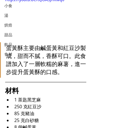
小食
湯
烘焙
甜品
飲品
蛋黃酥主要由鹹蛋黃和紅豆沙製
食材
成，甜而不膩，香酥可口。此食
譜加入了一層軟糯的麻薯，進一
步提升蛋黃酥的口感。
材料
1 茶匙黑芝麻
250 
克紅豆沙
85 
克豬油
25 
克白砂糖
8 個鹹蛋黃