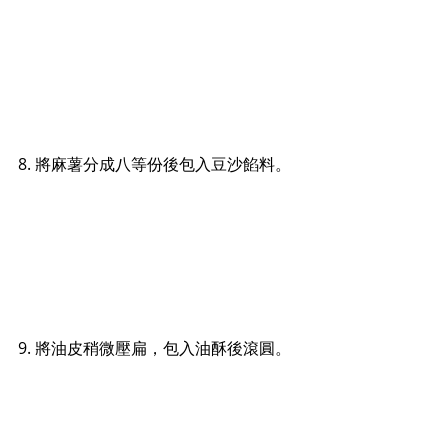
8. 將麻薯分成八等份後包入豆沙餡料。
9. 將油皮稍微壓扁，包入油酥後滾圓。