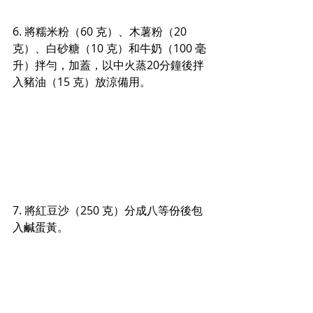
6. 將糯米粉（60 克）、木薯粉（20 
克）、白砂糖（10 克）和牛奶（100 毫
升）拌勻，加蓋，以中火蒸20分鐘後拌
入豬油（15 克）放涼備用。
7. 將紅豆沙（250 克）分成八等份後包
入鹹蛋黃。