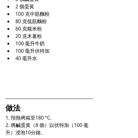
2 
個蛋黃
100 
克中筋麵粉
80 
克低筋麵粉
60 
克糯米粉
20 
克
木薯粉
100 
毫升牛奶
100 
毫升伏特加
40 
毫升水
做法
1. 
預熱烤箱至
180
 °C.
2. 將鹹蛋黃
（8 個）以伏特加（100 毫
升）浸泡
10分鐘
。