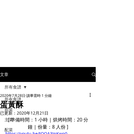
文章
所有食譜
2020年7月28日
讀畢需時 1 分鐘
所有食譜
蛋黃酥
前菜
已更新：
2020年12月21日
[ 準備時間：1 小時 | 烘烤時間：20 分
主菜
鐘 | 份量：8 人份 ]
配菜
https://youtu.be/tQOA3JnKwq0