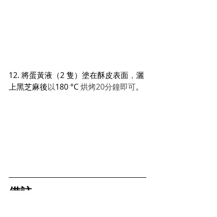
12. 
將蛋黃液（2 隻）塗在酥皮表面
，
灑
上黑芝麻後
以
180 °C 
烘烤20分鐘即可
。
備註
鹹蛋黃可於
大多數亞洲超市的冷凍