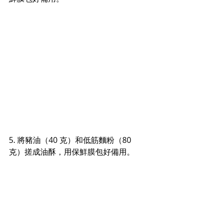
5. 將豬油（40 克）和低筋麵粉（80 
克）搓成油酥，用保鮮膜包好備用。