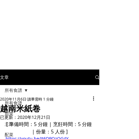
文章
所有食譜
2020年11月6日
讀畢需時 1 分鐘
所有食譜
越南米紙卷
前菜
已更新：
2020年12月21日
[ 準備時間：5 分鐘 | 烹飪時間：5 分鐘 
主菜
| 份量：5 人份 ]
配菜
https://youtu.be/Jt6DPOzQG4Y