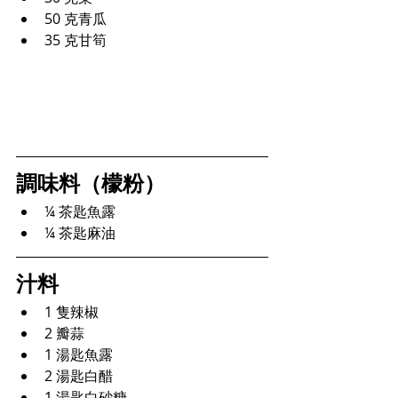
50 克青瓜
35 克甘筍
調味料（檬粉）
¼ 茶匙魚露
¼ 茶匙麻油
汁料
1 隻辣椒
2 瓣蒜
1 湯匙魚露
2 湯匙白醋
1 湯匙白砂糖