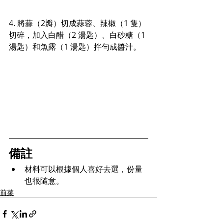
4. 將蒜（2瓣）切成蒜蓉、辣椒（1 隻）
切碎，加入白醋（2 湯匙）、白砂糖（1 
湯匙）和魚露（1 湯匙）拌勻成醬汁。
備註
材料可以根據個人喜好去選，份量
也很隨意。
前菜