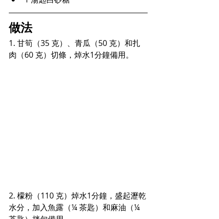
做法
1. 甘筍（35 克）、青瓜（50 克）和扎
肉（60 克）切條，焯水1分鐘備用。
2. 檬粉（110 克）焯水1分鐘，盛起瀝乾
水分，加入魚露（¼ 茶匙）和麻油（¼ 
茶匙）拌勻備用。