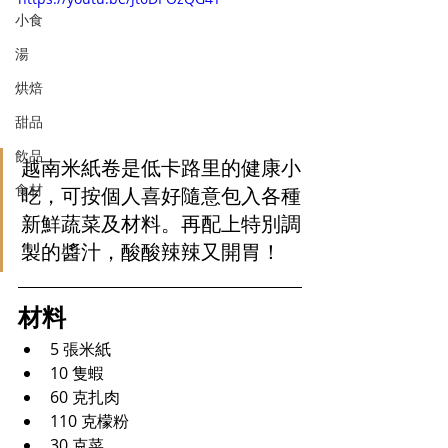
小食
湯
烘焙
甜品
飲品
越南米紙卷是低卡路里的健康小
食材
吃，可按個人喜好隨意包入各種
新鮮蔬菜及材料。再配上特別調
製的醬汁，酸酸辣辣又開胃！
材料
5 張米紙
10 隻蝦
60 克扎肉
110 克檬粉
30 克菜